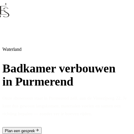
Waterland
Badkamer verbouwen
in Purmerend
Onze showroom staat in Purmerend zelf, aan de Visserijweg 22. Je
kunt dus gewoon langskomen, materialen voelen en samen een
richting bepalen — zonder ver te hoeven rijden.
Plan een gesprek