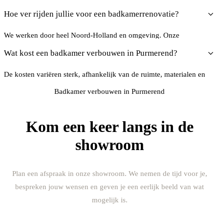
meten en de mogelijkheden te bespreken. Zo maken we een ontwerp
Hoe ver rijden jullie voor een badkamerrenovatie?
dat echt klopt.
We werken door heel Noord-Holland en omgeving. Onze
dichtstbijzijnde showroom voor Purmerend is in Purmerend. Vanuit
Wat kost een badkamer verbouwen in Purmerend?
daar bedienen we de hele regio.
De kosten variëren sterk, afhankelijk van de ruimte, materialen en
uitvoering. We maken altijd een offerte op maat. Kom langs in onze
Badkamer verbouwen in Purmerend
showroom voor een eerlijk beeld, zonder verplichtingen.
Kom een keer langs in de
showroom
Plan een afspraak in onze showroom. We nemen de tijd voor je,
bespreken jouw wensen en geven je een eerlijk beeld van wat
mogelijk is.