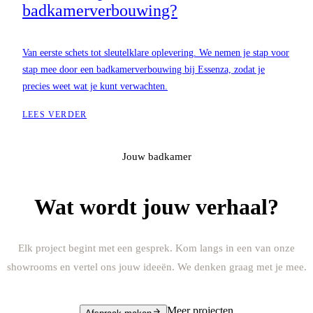
badkamerverbouwing?
Van eerste schets tot sleutelklare oplevering. We nemen je stap voor
stap mee door een badkamerverbouwing bij Essenza, zodat je
precies weet wat je kunt verwachten.
LEES VERDER
Jouw badkamer
Wat wordt jouw verhaal?
Elk project begint met een gesprek. Kom langs in een van onze
showrooms en vertel ons jouw ideeën. We denken graag met je mee.
Meer projecten